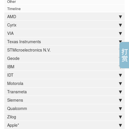
Other
Timeline
AMD
Cyrix
VIA
Texas Instruments
STMicroelectronics N.V.
Geode
IBM
IDT
Motorola
Transmeta
Siemens
Qualcomm
Zilog
Apple*