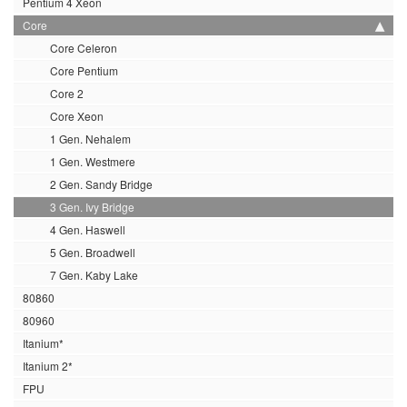
Pentium 4 Xeon
Core
Core Celeron
Core Pentium
Core 2
Core Xeon
1 Gen. Nehalem
1 Gen. Westmere
2 Gen. Sandy Bridge
3 Gen. Ivy Bridge
4 Gen. Haswell
5 Gen. Broadwell
7 Gen. Kaby Lake
80860
80960
Itanium*
Itanium 2*
FPU