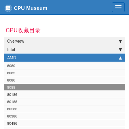
Toggl
CPU Museum
navig
CPU收藏目录
Overview
Intel
AMD
8080
8085
8086
8088
80186
80188
80286
80386
80486