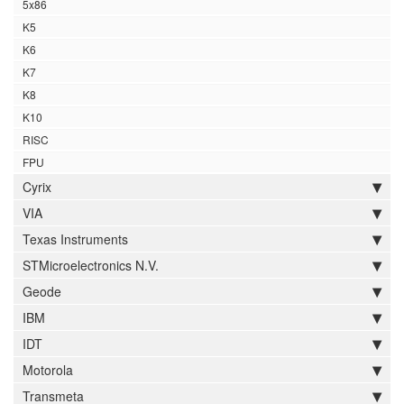
5x86
K5
K6
K7
K8
K10
RISC
FPU
Cyrix
VIA
Texas Instruments
STMicroelectronics N.V.
Geode
IBM
IDT
Motorola
Transmeta